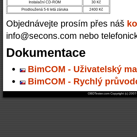
Instalační CD-ROM
30 Kč
Prodloužená 5-ti letá záruka
2400 Kč
Objednávejte prosím přes náš
ko
info@secons.com
nebo telefonick
Dokumentace
BimCOM - Uživatelský ma
BimCOM - Rychlý průvod
OBDTester.com Copyright (c) 200