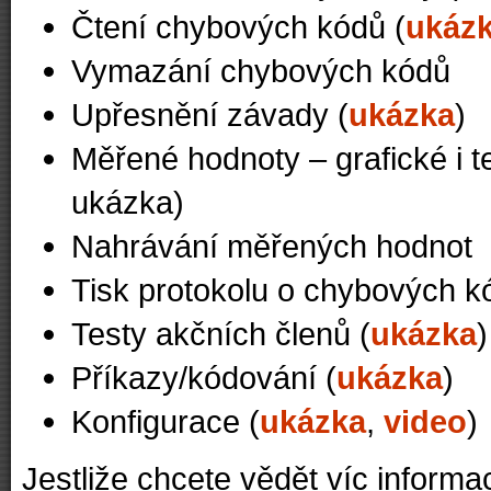
Čtení chybových kódů (
ukáz
Vymazání chybových kódů
Upřesnění závady (
ukázka
)
Měřené hodnoty – grafické i t
ukázka)
Nahrávání měřených hodnot
Tisk protokolu o chybových kó
Testy akčních členů (
ukázka
)
Příkazy/kódování (
ukázka
)
Konfigurace (
ukázka
,
video
)
Jestliže chcete vědět víc inform