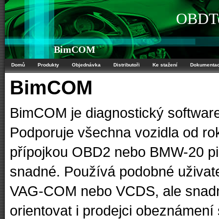
OBDTe
BimCOM
Domů
Produkty
Objednávka
Distributoři
Ke stažení
Dokumenta
BimCOM
BimCOM je diagnostický software
Podporuje všechna vozidla od ro
přípojkou OBD2 nebo BMW-20 pin.
snadné. Používá podobné uživate
VAG-COM nebo VCDS, ale snadn
orientovat i prodejci obeznámen