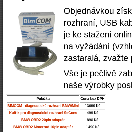
Objednávkou zís
rozhraní, USB kab
je ke stažení onl
na vyžádání (vzh
zastaralá, zvažte 
Vše je pečlivě za
naše výrobky posk
Položka
Cena bez DPH
BIMCOM - diagnostické rozhraní BMW/Mini
13699 Kč
Kufřík pro diagnostické rozhraní SeCons
499 Kč
BMW OBD2 20pin adaptér
890 Kč
BMW OBD2 Motorrad 10pin adaptér
1490 Kč