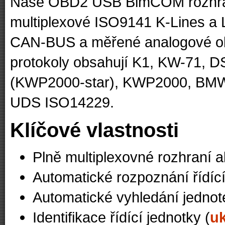
Naše OBD2 USB BimCOM rozhran
multiplexové ISO9141 K-Lines a L
CAN-BUS a měřené analogové o
protokoly obsahují K1, KW-71, 
(KWP2000-star), KWP2000, BM
UDS ISO14229.
Klíčové vlastnosti
Plně multiplexovné rozhraní a
Automatické rozpoznání řídící
Automatické vyhledání jednote
Identifikace řídící jednotky (
u