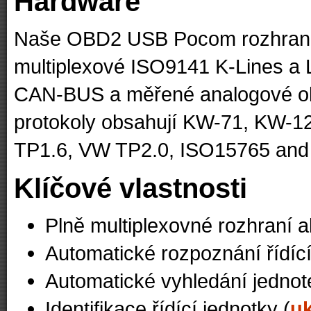
Hardware
Naše OBD2 USB Pocom rozhraní
multiplexové ISO9141 K-Lines a L
CAN-BUS a měřené analogové o
protokoly obsahují KW-71, KW-
TP1.6, VW TP2.0, ISO15765 an
Klíčové vlastnosti
Plně multiplexovné rozhraní a
Automatické rozpoznání řídící
Automatické vyhledání jednote
Identifikace řídící jednotky (
u