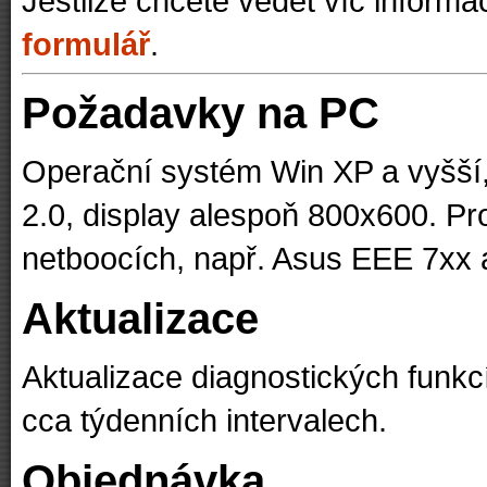
Jestliže chcete vědět víc inform
formulář
.
Požadavky na PC
Operační systém Win XP a vyšš
2.0, display alespoň 800x600. Pr
netboocích, např. Asus EEE 7xx 
Aktualizace
Aktualizace diagnostických funk
cca týdenních intervalech.
Objednávka