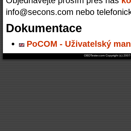
Objednávejte prosím přes náš
ko
info@secons.com
nebo telefonick
Dokumentace
PoCOM - Uživatelský man
OBDTester.com Copyright (c) 200