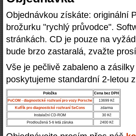
Objednávkou získáte: origináln
brožurku "rychlý průvodce". Softw
stránkách. CD je pouze na vyžád
bude brzo zastaralá, zvažte pros
Vše je pečlivě zabaleno a zásilk
poskytujeme standardní 2-letou z
Položka
Cena bez DPH
PoCOM - diagnostické rozhraní pro vozy Porsche
13699 Kč
Kufřík pro diagnostické rozhraní SeCons
zdarma
Instalační CD-ROM
30 Kč
Prodloužená 5-ti letá záruka
2400 Kč