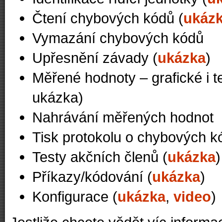
Čtení chybových kódů (
ukáz
Vymazání chybových kódů
Upřesnění závady (
ukázka
)
Měřené hodnoty – grafické i t
ukázka)
Nahrávání měřených hodnot
Tisk protokolu o chybových kó
Testy akčních členů (
ukázka
)
Příkazy/kódování (
ukázka
)
Konfigurace (
ukázka
,
video
)