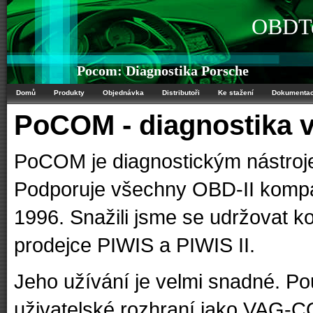
OBDTe
Pocom: Diagnostika Porsche
Domů
Produkty
Objednávka
Distributoři
Ke stažení
Dokumenta
PoCOM - diagnostika v
PoCOM je diagnostickým nástroje
Podporuje všechny OBD-II kompat
1996. Snažili jsme se udržovat kom
prodejce PIWIS a PIWIS II.
Jeho užívání je velmi snadné. P
uživatelské rozhraní jako VAG