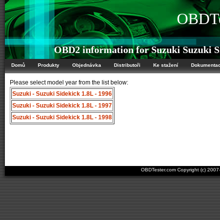
OBDTe
OBD2 information for Suzuki Suzuki S
Domů
Produkty
Objednávka
Distributoři
Ke stažení
Dokumenta
Please select model year from the list below:
Suzuki - Suzuki Sidekick 1.8L - 1996
Suzuki - Suzuki Sidekick 1.8L - 1997
Suzuki - Suzuki Sidekick 1.8L - 1998
OBDTester.com Copyright (c) 200